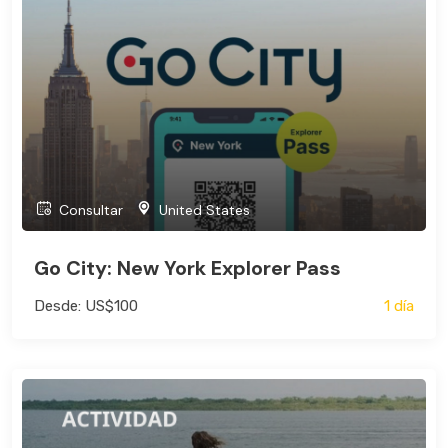
Search 
Bus
Consultar
United States
Go City: New York Explorer Pass
Desde: US$100
1 día