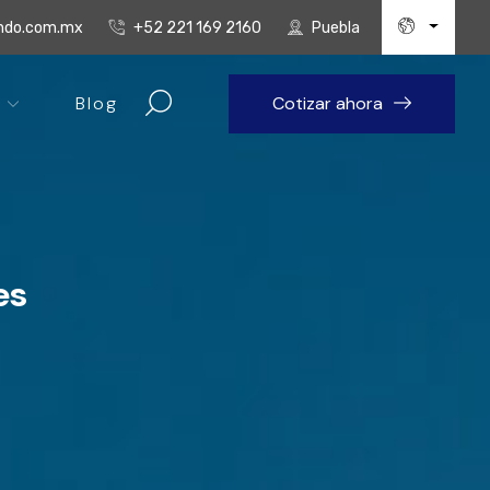
undo.com.mx
+52 221 169 2160
Puebla
Blog
Cotizar ahora
es