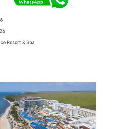
26
026
co Resort & Spa
Previous
Next