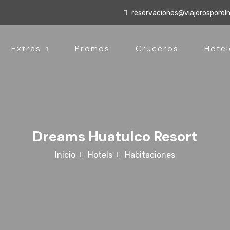
reservaciones@viajerospore
Extras
Promos
Cruceros
Hotel
Dreams Huatulco Resort
Inicio
Hotels
Habitaciones