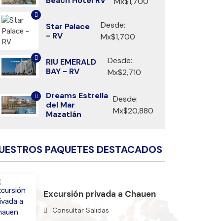
Beach Hotel RV
Mx$1,700
Desde:
Star Palace
- RV
Mx$1,700
Desde:
RIU EMERALD
BAY - RV
Mx$2,710
Dreams Estrella
Desde:
del Mar
Mx$20,880
Mazatlán
UESTROS PAQUETES DESTACADOS
Excursión privada a Chauen
Consultar Salidas