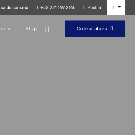
lmundo.com.mx
+52 221 169 2160
Puebla
es
Blog
Cotizar ahora