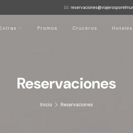
reservaciones@viajerosporelm
Extras
Promos
Cruceros
Hoteles
Reservaciones
Inicio
Reservaciones