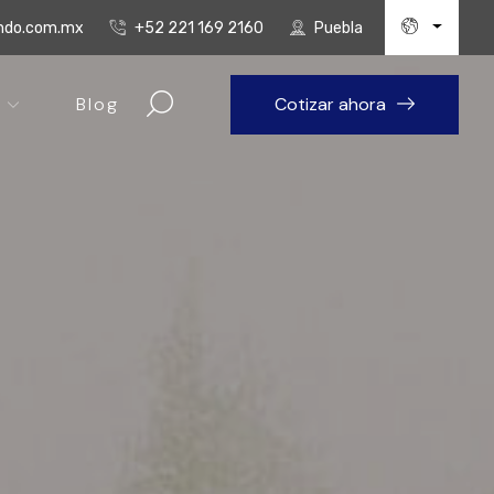
undo.com.mx
+52 221 169 2160
Puebla
Blog
Cotizar ahora