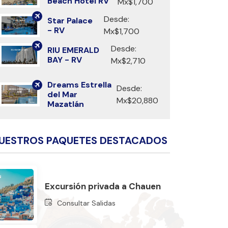
Beach Hotel RV
Mx$1,700
Desde:
Star Palace
- RV
Mx$1,700
Desde:
RIU EMERALD
BAY - RV
Mx$2,710
Dreams Estrella
Desde:
del Mar
Mx$20,880
Mazatlán
UESTROS PAQUETES DESTACADOS
Excursión privada a Chauen
Consultar Salidas