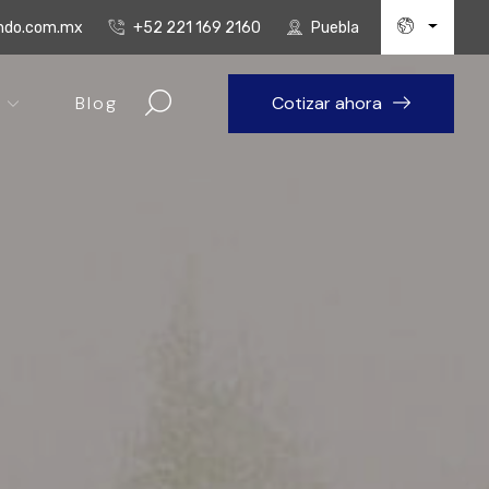
undo.com.mx
+52 221 169 2160
Puebla
Blog
Cotizar ahora