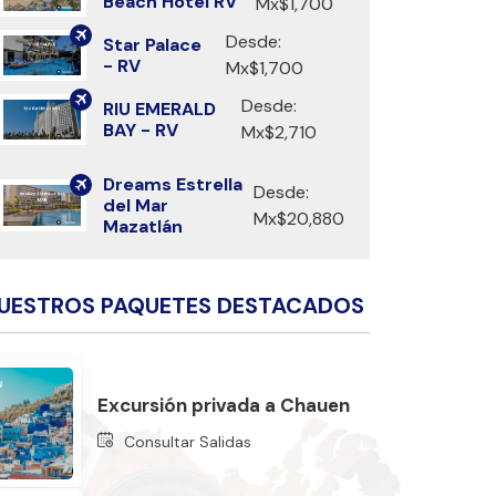
Beach Hotel RV
Mx$1,700
Desde:
Star Palace
- RV
Mx$1,700
Desde:
RIU EMERALD
BAY - RV
Mx$2,710
Dreams Estrella
Desde:
del Mar
Mx$20,880
Mazatlán
UESTROS PAQUETES DESTACADOS
Excursión privada a Chauen
Consultar Salidas