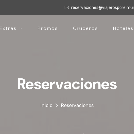
reservaciones@viajerosporelm
Extras
Promos
Cruceros
Hoteles
Reservaciones
Inicio
Reservaciones