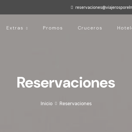
reservaciones@viajerospore
Extras
Promos
Cruceros
Hotel
Reservaciones
Inicio
Reservaciones