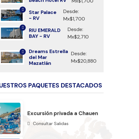
Beach Hotel RV
Mx$1,700
Desde:
Star Palace
- RV
Mx$1,700
Desde:
RIU EMERALD
BAY - RV
Mx$2,710
Dreams Estrella
Desde:
del Mar
Mx$20,880
Mazatlán
UESTROS PAQUETES DESTACADOS
Excursión privada a Chauen
Consultar Salidas