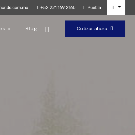
lmundo.com.mx
+52 221 169 2160
Puebla
es
Blog
Cotizar ahora