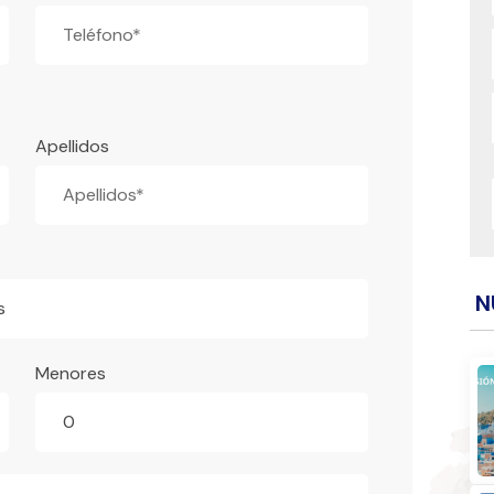
Apellidos
N
s
Menores