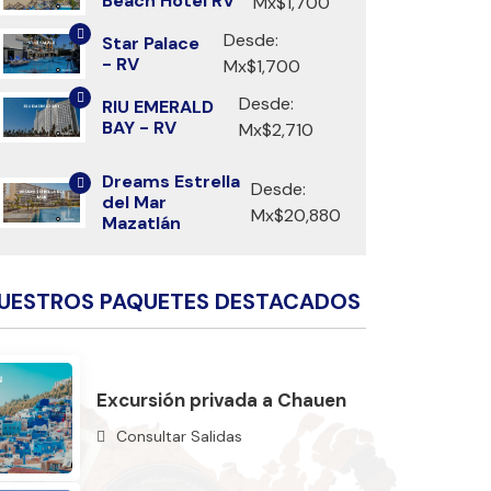
Beach Hotel RV
Mx$1,700
Desde:
Star Palace
- RV
Mx$1,700
Desde:
RIU EMERALD
BAY - RV
Mx$2,710
Dreams Estrella
Desde:
del Mar
Mx$20,880
Mazatlán
UESTROS PAQUETES DESTACADOS
Excursión privada a Chauen
Consultar Salidas