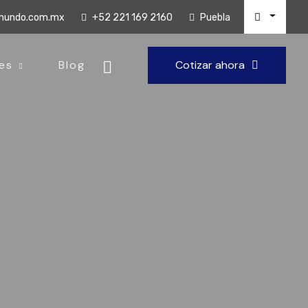
lmundo.com.mx
+52 221 169 2160
Puebla
es
Blog
Cotizar ahora