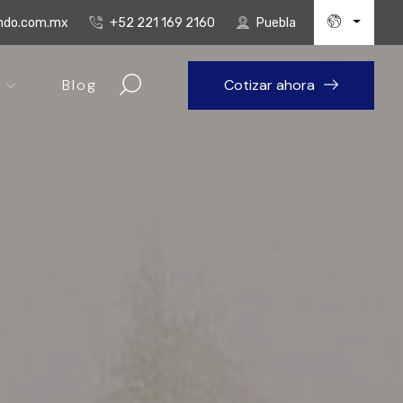
undo.com.mx
+52 221 169 2160
Puebla
Blog
Cotizar ahora