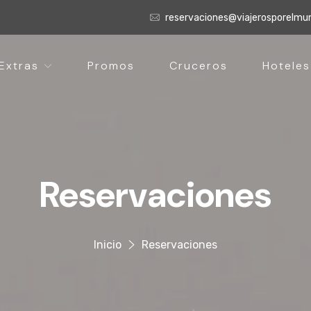
reservaciones@viajerosporelm
Extras
Promos
Cruceros
Hoteles
Reservaciones
Inicio
Reservaciones