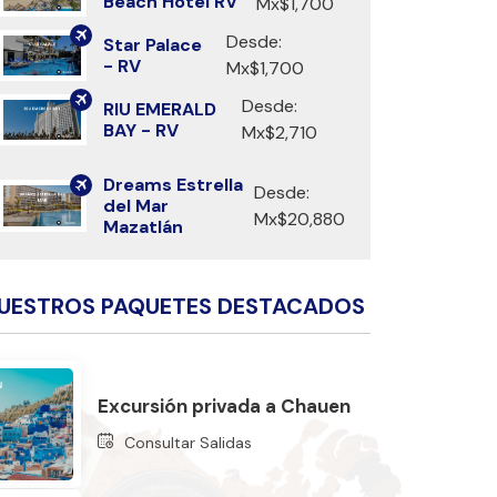
Beach Hotel RV
Mx$1,700
Desde:
Star Palace
- RV
Mx$1,700
Desde:
RIU EMERALD
BAY - RV
Mx$2,710
Dreams Estrella
Desde:
del Mar
Mx$20,880
Mazatlán
UESTROS PAQUETES DESTACADOS
Excursión privada a Chauen
Consultar Salidas