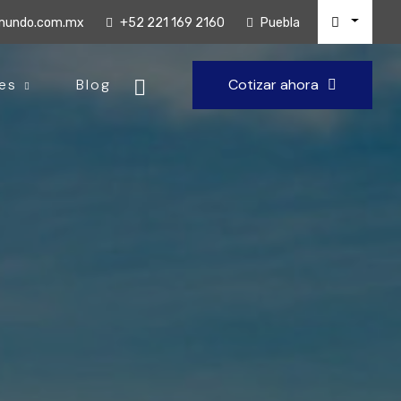
lmundo.com.mx
+52 221 169 2160
Puebla
es
Blog
Cotizar ahora