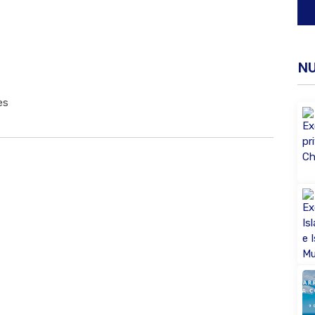
N
es
Buscar