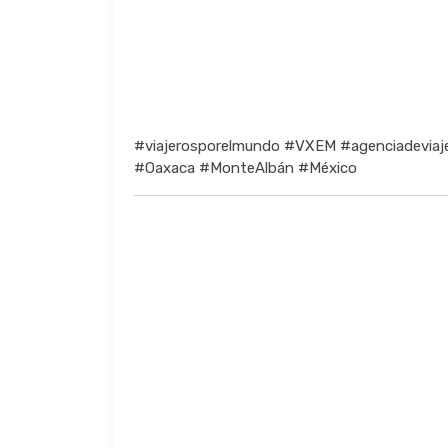
#viajerosporelmundo #VXEM #agenciadeviaj
#Oaxaca #MonteAlbán #México