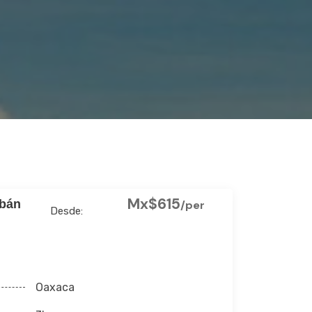
Mx$615
lbán
/per
Desde:
Oaxaca