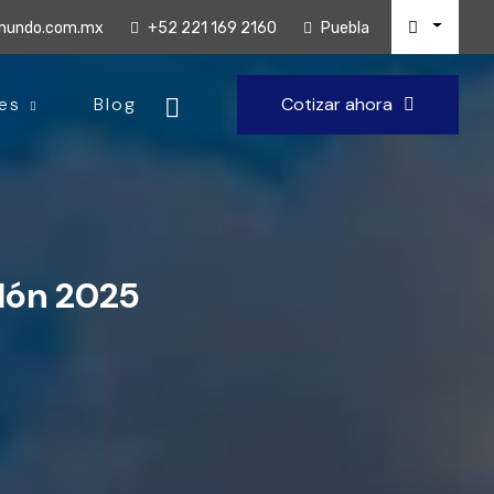
lmundo.com.mx
+52 221 169 2160
Puebla
es
Blog
Cotizar ahora
olón 2025