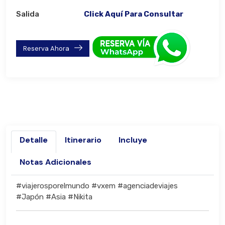
Salida
Click Aquí Para Consultar
Reserva Ahora
Detalle
Itinerario
Incluye
Notas Adicionales
#viajerosporelmundo #vxem #agenciadeviajes
#Japón #Asia #Nikita