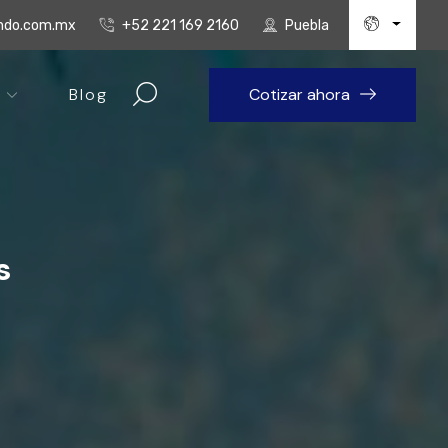
undo.com.mx
+52 221 169 2160
Puebla
Blog
Cotizar ahora
s