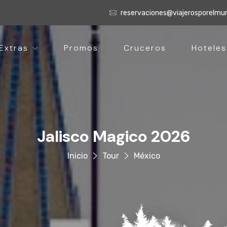
reservaciones@viajerosporelm
Extras
Promos
Cruceros
Hoteles
Jalisco Magico 2026
Inicio
Tour
México