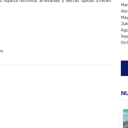
 riqueza histórica, artesanías y fiestas típicas ofrecen
Mar
Abri
May
Juli
Ago
Sep
Oct
es
Buscar
N