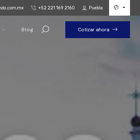
undo.com.mx
+52 221 169 2160
Puebla
Blog
Cotizar ahora