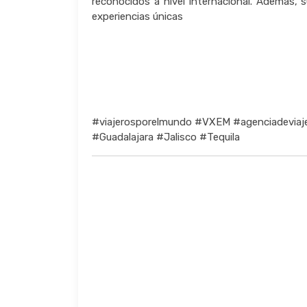
reconocidos a nivel internacional. Además, su
experiencias únicas
#viajerosporelmundo #VXEM #agenciadeviaj
#Guadalajara #Jalisco #Tequila