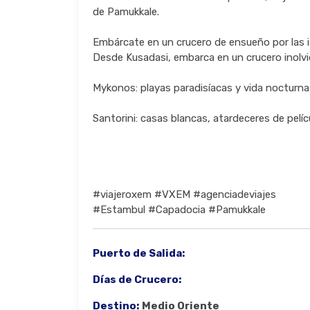
de Pamukkale.
Embárcate en un crucero de ensueño por las is
Desde Kusadasi, embarca en un crucero inolvid
Mykonos: playas paradisíacas y vida nocturn
Santorini: casas blancas, atardeceres de pelíc
#viajeroxem #VXEM #agenciadeviajes
#Estambul #Capadocia #Pamukkale
Puerto de Salida:
Días de Crucero:
Destino:
Medio Oriente