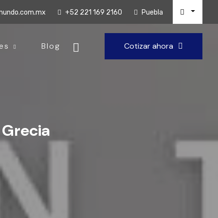
lmundo.com.mx
+52 221 169 2160
Puebla
es
Blog
Cotizar ahora
 Grecia