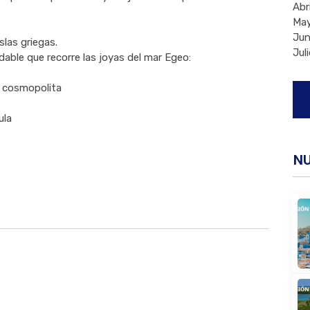
Abri
May
Jun
las griegas.
Juli
able que recorre las joyas del mar Egeo:
a cosmopolita
ula
N
Buscar