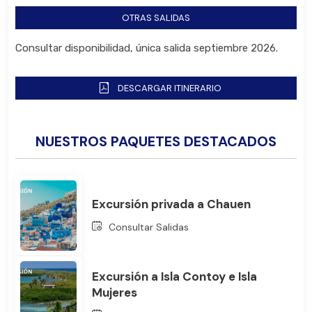
OTRAS SALIDAS
Consultar disponibilidad, única salida septiembre 2026.
Bus
DESCARGAR ITINERARIO
NUESTROS PAQUETES DESTACADOS
Excursión privada a Chauen
Consultar Salidas
Excursión a Isla Contoy e Isla
Mujeres