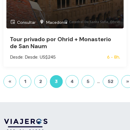
Consultar
Macedonia
Tour privado por Ohrid + Monasterio
de San Naum
Desde: Desde: US$245
6 - 8h.
«
1
2
3
4
5
...
52
»