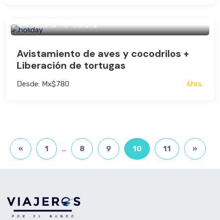
Consultar
Oaxaca
Avistamiento de aves y cocodrilos +
Liberación de tortugas
Desde: Mx$780
6hrs.
«
1
...
8
9
10
11
»