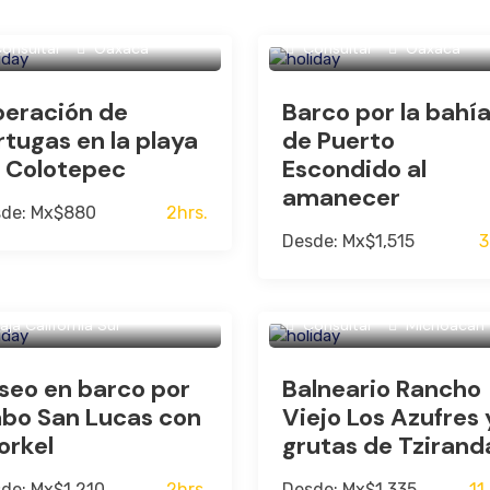
onsultar
Oaxaca
Consultar
Oaxaca
beración de
Barco por la bahí
rtugas en la playa
de Puerto
 Colotepec
Escondido al
amanecer
de: Mx$880
2hrs.
Desde: Mx$1,515
3
onsultar
aja California Sur
Consultar
Michoacán
seo en barco por
Balneario Rancho
bo San Lucas con
Viejo Los Azufres 
orkel
grutas de Tzirand
de: Mx$1,210
2hrs.
Desde: Mx$1,335
11