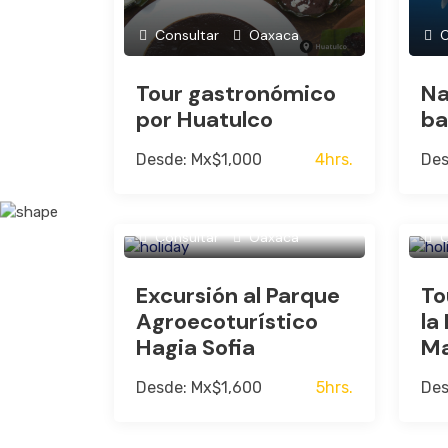
Consultar
Oaxaca
C
Tour gastronómico
Na
por Huatulco
ba
Desde: Mx$1,000
4hrs.
Des
Consultar
Oaxaca
C
Excursión al Parque
To
Agroecoturístico
la
Hagia Sofia
Ma
Desde: Mx$1,600
5hrs.
Des