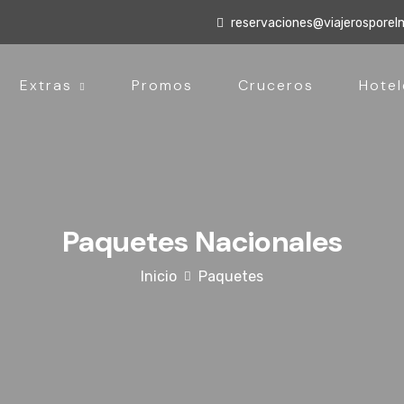
reservaciones@viajerospore
Extras
Promos
Cruceros
Hotel
Paquetes Nacionales
Inicio
Paquetes