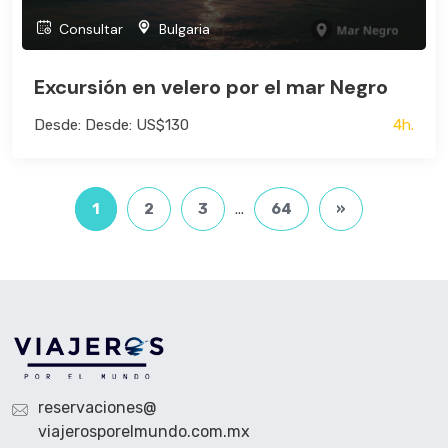
Consultar
Bulgaria
Excursión en velero por el mar Negro
Desde: Desde: US$130
4h.
1
2
3
...
64
»
reservaciones@
viajerosporelmundo.com.mx