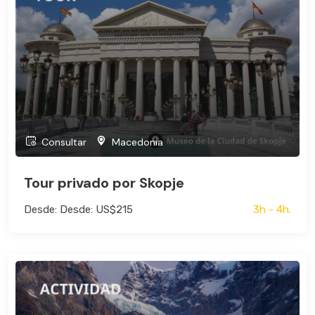
Consultar
Macedonia
Tour privado por Skopje
Desde: Desde: US$215
3h - 4h.
Bus