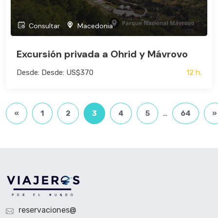
Consultar
Macedonia
Excursión privada a Ohrid y Mávrovo
Desde: Desde: US$370
12 h.
«
1
2
3
4
5
...
64
»
reservaciones@