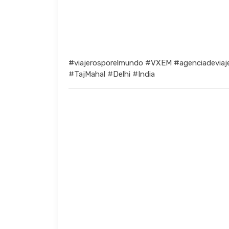
#viajerosporelmundo #VXEM #agenciadeviaj
#TajMahal #Delhi #India