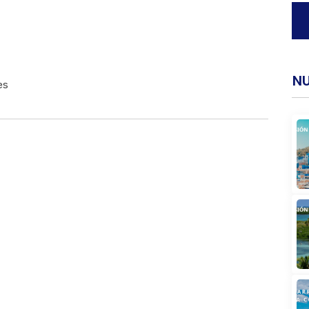
N
es
Buscar