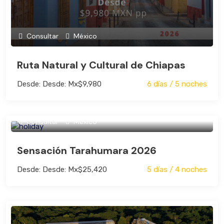
Consultar
México
Ruta Natural y Cultural de Chiapas
Desde: Desde: Mx$9,980
6 días / 5 noches
Consultar
México
Sensación Tarahumara 2026
Bus
Desde: Desde: Mx$25,420
5 días / 4 noches