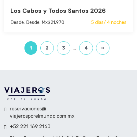
Los Cabos y Todos Santos 2026
Desde: Desde: Mx$21,970
5 días/ 4 noches
1
2
3
...
4
»
reservaciones@
viajerosporelmundo.com.mx
+52 221 169 2160